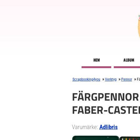
HEM
ALBUM
»
»
»
Scrapbooking4you
Verktyg
Pennor
Fä
FÄRGPENNOR 
FABER-CASTE
Varumärke:
Adlibris