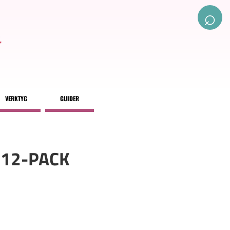
⌕
VERKTYG
GUIDER
12-PACK