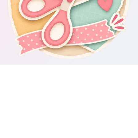
Om Scrapbooking4you.se
Scrapbooking4you.se samlar material, inspiration och guider för dig
som gillar album, kortmakeri, dekorationer och kreativt pyssel.
Sajten drivs av GetWebbed AB.
Guider & varumärken
Besök våra
guider om scrapbooking och pyssel
för fler tips och