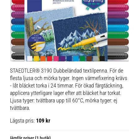
STAEDTLER® 3190 Dubbeländad textilpenna. För de
flesta ljusa och mörka tyger. Ingen värmefixering krävs
- låt bläcket torka i 24 timmar. För ökad färgtäckning,
applicera ytterligare lager efter att bläcket har torkat.
Ljusa tyger: tvättbara upp till 60°C, mörka tyger: ej
tvättbara.
Lägsta pris:
109 kr
Jämför priser (1 butik)