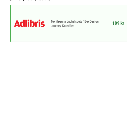
Textilpenna dubbelspets 12-p Design
109 kr
Journey Staedtler