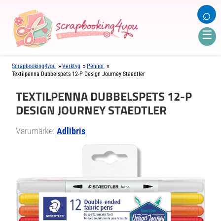
⌕
☰
»
»
»
Scrapbooking4you
Verktyg
Pennor
Textilpenna Dubbelspets 12-P Design Journey Staedtler
TEXTILPENNA DUBBELSPETS 12-P
DESIGN JOURNEY STAEDTLER
Varumärke:
Adlibris