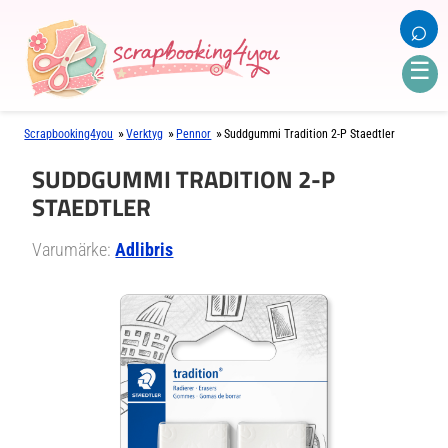
⌕
☰
»
»
»
Scrapbooking4you
Verktyg
Pennor
Suddgummi Tradition 2-P Staedtler
SUDDGUMMI TRADITION 2-P
STAEDTLER
Varumärke:
Adlibris