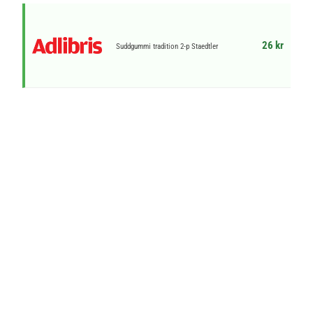
26 kr
Suddgummi tradition 2-p Staedtler