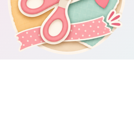
Om Scrapbooking4you.se
Scrapbooking4you.se samlar material, inspiration och guider för dig
som gillar album, kortmakeri, dekorationer och kreativt pyssel.
Sajten drivs av GetWebbed AB.
Guider & varumärken
Besök våra
guider om scrapbooking och pyssel
för fler tips och