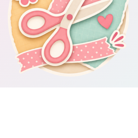
Om Scrapbooking4you.se
Scrapbooking4you.se samlar material, inspiration och guider för dig
som gillar album, kortmakeri, dekorationer och kreativt pyssel.
Sajten drivs av GetWebbed AB.