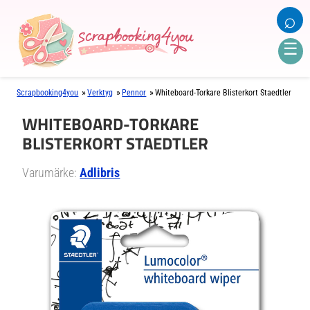
⌕
☰
»
»
»
Scrapbooking4you
Verktyg
Pennor
Whiteboard-Torkare Blisterkort Staedtler
WHITEBOARD-TORKARE
BLISTERKORT STAEDTLER
Varumärke:
Adlibris