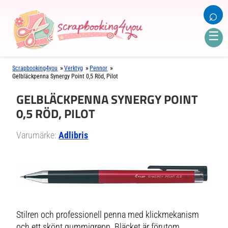
⌕
☰
»
»
»
Scrapbooking4you
Verktyg
Pennor
Gelbläckpenna Synergy Point 0,5 Röd, Pilot
GELBLÄCKPENNA SYNERGY POINT
0,5 RÖD, PILOT
Varumärke:
Adlibris
Stilren och professionell penna med klickmekanism
och ett skönt gummigrepp. Bläcket är förutom