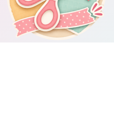
Om Scrapbooking4you.se
Scrapbooking4you.se samlar material, inspiration och guider för dig
som gillar album, kortmakeri, dekorationer och kreativt pyssel.
Sajten drivs av GetWebbed AB.
Guider & varumärken
Besök våra
guider om scrapbooking och pyssel
för fler tips och
idéer.