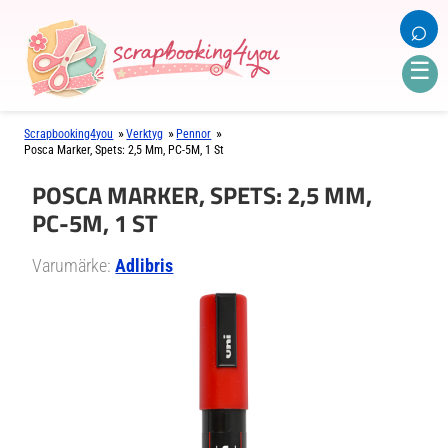
⌕
☰
»
»
»
Scrapbooking4you
Verktyg
Pennor
Posca Marker, Spets: 2,5 Mm, PC-5M, 1 St
POSCA MARKER, SPETS: 2,5 MM,
PC-5M, 1 ST
Varumärke:
Adlibris