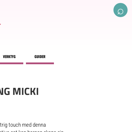
⌕
VERKTYG
GUIDER
NG MICKI
ttrig touch med denna