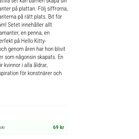
ativa set kan barnen skapa sin
er på plattan. Följ siffrorna,
terna på rätt plats. Bit för
m! Setet innehåller allt
iamanter, en penna, en
rfekt på Hello Kitty-
och genom åren har hon blivit
er som någonsin skapats. En
kvinnor i alla åldrar,
piration för konstnärer och
69 kr
cki