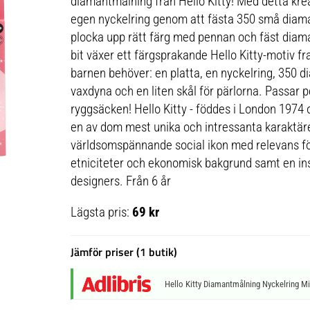
diamantmålning från Hello Kitty! Med detta kre
egen nyckelring genom att fästa 350 små diamant
plocka upp rätt färg med pennan och fäst diaman
bit växer ett färgsprakande Hello Kitty-motiv fra
barnen behöver: en platta, en nyckelring, 350 d
vaxdyna och en liten skål för pärlorna. Passar pe
ryggsäcken! Hello Kitty - föddes i London 1974 
en av dom mest unika och intressanta karaktär
världsomspännande social ikon med relevans för 
etniciteter och ekonomisk bakgrund samt en ins
designers. Från 6 år
Lägsta pris:
69 kr
Jämför priser (1 butik)
Hello Kitty Diamantmålning Nyckelring Mi