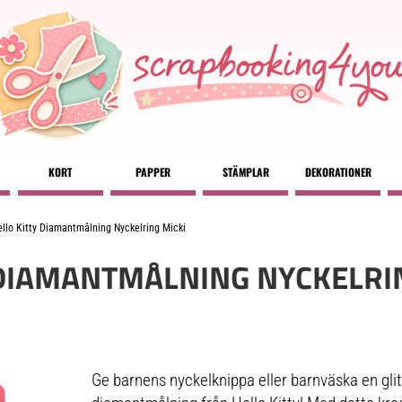
KORT
PAPPER
STÄMPLAR
DEKORATIONER
llo Kitty Diamantmålning Nyckelring Micki
 DIAMANTMÅLNING NYCKELRI
Ge barnens nyckelknippa eller barnväska en gli