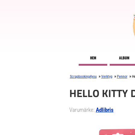
HEM
ALBUM
»
»
»
Scrapbooking4you
Verktyg
Pennor
He
HELLO KITTY
Varumärke:
Adlibris