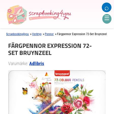
⌕
☰
»
»
»
Scrapbooking4you
Verktyg
Pennor
Färgpennor Expression 72-Set Bruynzeel
FÄRGPENNOR EXPRESSION 72-
SET BRUYNZEEL
Varumärke:
Adlibris